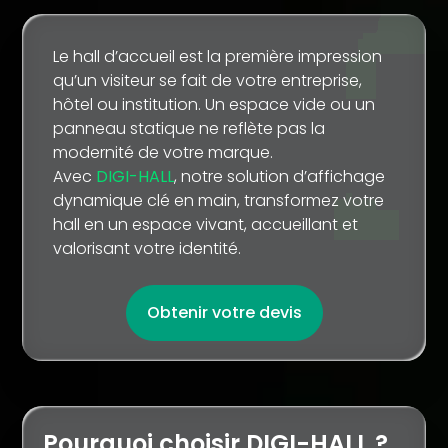
Le hall d’accueil est la première impression
qu’un visiteur se fait de votre entreprise,
hôtel ou institution. Un espace vide ou un
panneau statique ne reflète pas la
modernité de votre marque.
Avec
DIGI-HALL
, notre solution d’affichage
dynamique clé en main, transformez votre
hall en un espace vivant, accueillant et
valorisant votre identité.
Obtenir votre devis
Pourquoi choisir DIGI-HALL ?