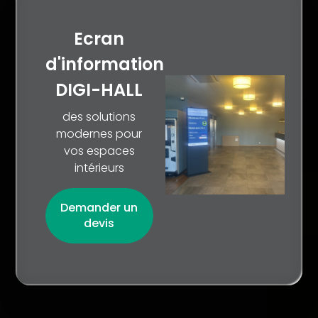
Ecran
d'information
DIGI-HALL
des solutions
modernes pour
vos espaces
intérieurs
Demander un
devis