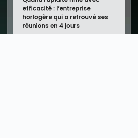
efficacité : l’entreprise
horlogère qui a retrouvé ses
réunions en 4 jours
Dans l’univers exigeant de
l’horlogerie, chaque détail compte.
Mais lorsque l’un de nos clients, une
Lire la suite »
Etude de cas