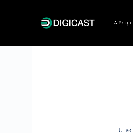
A Propo
Une 