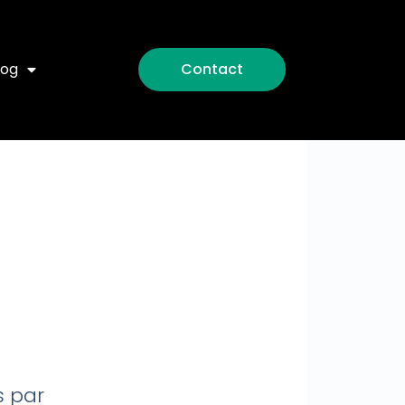
log
Contact
s par