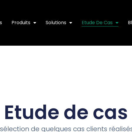
s
Produits
Solutions
Etude De Cas
B
Etude de cas
sélection de quelques cas clients réalisé