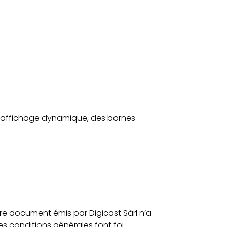
e l’affichage dynamique, des bornes
utre document émis par Digicast Sàrl n’a
es conditions générales font foi.