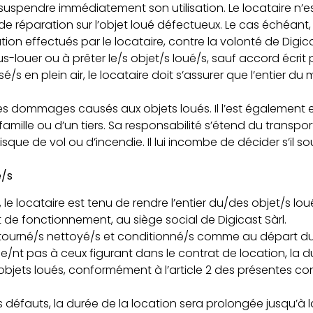
uspendre immédiatement son utilisation. Le locataire n’es
de réparation sur l’objet loué défectueux. Le cas échéant,
on effectués par le locataire, contre la volonté de Digica
us-louer ou à prêter le/s objet/s loué/s, sauf accord écrit 
sé/s en plein air, le locataire doit s’assurer que l’entier du
des dommages causés aux objets loués. Il l’est également 
ille ou d’un tiers. Sa responsabilité s’étend du transport à
sque de vol ou d’incendie. Il lui incombe de décider s’il
é/s
, le locataire est tenu de rendre l’entier du/des objet/s
t de fonctionnement, au siège social de Digicast Sàrl.
 retourné/s nettoyé/s et conditionné/s comme au départ d
de/nt pas à ceux figurant dans le contrat de location, la 
es objets loués, conformément à l’article 2 des présentes c
s défauts, la durée de la location sera prolongée jusqu’à l