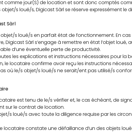
ent comme jour(S) de location et sont donc comptés comm
 objet/s loué/s, Digicast Sàrl se réserve expressément le d
ast Sàrl
/s objet/s loué/s en parfait état de fonctionnement. En 
e, Digicast Sàrl s’engage à remettre en état l’objet loué, 
able d’une éventuelle perte de productivité.
outes les explications et instructions nécessaires pour la bo
, le locataire confirme avoir reçu les instructions nécessai
 cas où le/s objet/s loué/s ne serait/ent pas utilisé/s con
aire
ocataire est tenu de le/s vérifier et, le cas échéant, de si
 sur le contrat de location.
 objet/s loué/s avec toute la diligence requise par les circo
le locataire constate une défaillance d’un des objets loués