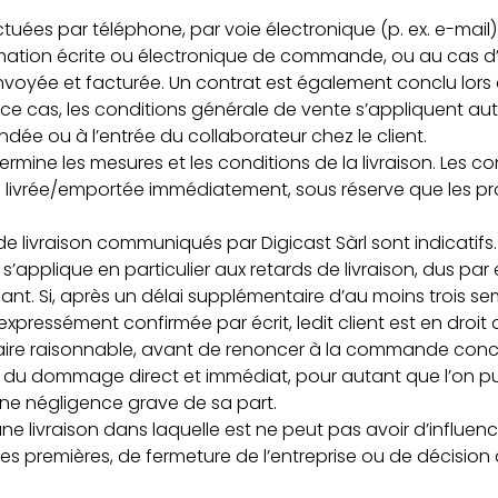
es par téléphone, par voie électronique (p. ex. e-mail) ou
rmation écrite ou électronique de commande, ou au cas d’
yée et facturée. Un contrat est également conclu lors d
ns ce cas, les conditions générale de vente s’appliquent
e ou à l’entrée du collaborateur chez le client.
ine les mesures et les conditions de la livraison. Les 
livrée/emportée immédiatement, sous réserve que les produ
s de livraison communiqués par Digicast Sàrl sont indicatif
 s’applique en particulier aux retards de livraison, dus p
t. Si, après un délai supplémentaire d’au moins trois semain
expressément confirmée par écrit, ledit client est en droit
aire raisonnable, avant de renoncer à la commande concer
 du dommage direct et immédiat, pour autant que l’on pu
à une négligence grave de sa part.
 une livraison dans laquelle est ne peut pas avoir d’influen
res premières, de fermeture de l’entreprise ou de décision 