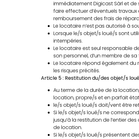
immédiatement Digicast Sàrl et de s
faire effectuer d’éventuels travaux 
remboursement des frais de réparati
Le locataire n’est pas autorisé à so
Lorsque le/s objet/s loué/s sont utili
intempéries.
Le locataire est seul responsable 
son personnel, d’un membre de sa fam
Le locataire répond également du ri
les risques précités.
Article 5 : Restitution du/des objet/s lou
Au terme de la durée de la location
location, propre/s et en parfait éta
le/s objet/s loué/s doit/vent être
Si le/s objet/s loué/s ne correspon
jusqu’à la restitution de l’entier d
de location.
Si le/s objet/s loué/s présentent de