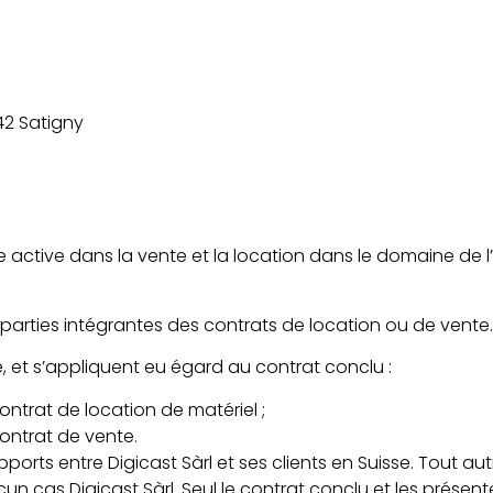
42 Satigny
ise active dans la vente et la location dans le domaine d
parties intégrantes des contrats de location ou de vente.
e, et s’appliquent eu égard au contrat conclu :
ontrat de location de matériel ;
ontrat de vente.
pports entre Digicast Sàrl et ses clients en Suisse. Tout a
cun cas Digicast Sàrl. Seul le contrat conclu et les présent