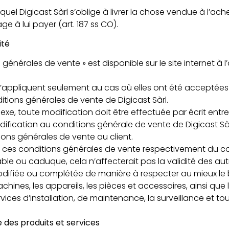
uel Digicast Sàrl s’oblige à livrer la chose vendue à l’achet
 à lui payer (art. 187 ss CO).
ité
générales de vente » est disponible sur le site internet à l’
s’appliquent seulement au cas où elles ont été acceptées e
itions générales de vente de Digicast Sàrl.
e, toute modification doit être effectuée par écrit entre Di
odification au conditions générale de vente de Digicast S
tions générales de vente au client.
de ces conditions générales de vente respectivement du cont
ble ou caduque, cela n’affecterait pas la validité des aut
ifiée ou complétée de manière à respecter au mieux le but
hines, les appareils, les pièces et accessoires, ainsi que le
rvices d’installation, de maintenance, la surveillance et t
e des produits et services