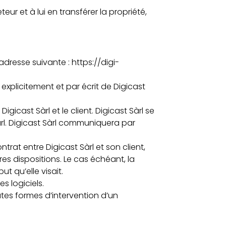
eur et à lui en transférer la propriété,
adresse suivante : https://digi-
xplicitement et par écrit de Digicast
gicast Sàrl et le client. Digicast Sàrl se
àrl. Digicast Sàrl communiquera par
rat entre Digicast Sàrl et son client,
res dispositions. Le cas échéant, la
 qu’elle visait.
s logiciels.
outes formes d’intervention d’un